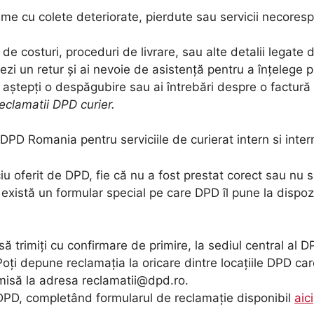
me cu colete deteriorate, pierdute sau servicii necores
de costuri, proceduri de livrare, sau alte detalii legate d
țiezi un retur și ai nevoie de asistență pentru a înțelege
 aștepți o despăgubire sau ai întrebări despre o factură 
eclamatii DPD curier.
PD Romania pentru serviciile de curierat intern si inter
u oferit de DPD, fie că nu a fost prestat corect sau nu s-
 există un formular special pe care DPD îl pune la dispozi
 trimiți cu confirmare de primire, la sediul central al D
Poți depune reclamația la oricare dintre locațiile DPD ca
imisă la adresa
reclamatii@dpd.ro
.
l DPD, completând formularul de reclamație disponibil
aici