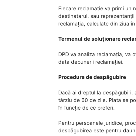
Fiecare reclamație va primi un nu
destinatarul, sau reprezentanții 
reclamația, calculate din ziua în
Termenul de soluționare recla
DPD va analiza reclamația, va o
data depunerii reclamației.
Procedura de despăgubire
Dacă ai dreptul la despăgubiri, 
târziu de 60 de zile. Plata se p
în funcție de ce preferi.
Pentru persoanele juridice, proc
despăgubirea este pentru daune 