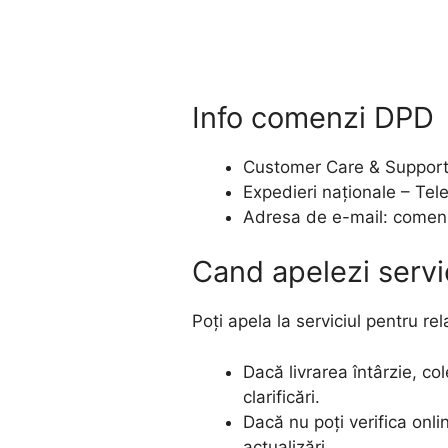
Info comenzi DPD
Customer Care & Support
Expedieri naționale – Te
Adresa de e-mail:
comen
Cand apelezi servic
Poți apela la serviciul pentru rela
Dacă livrarea întârzie, co
clarificări.
Dacă nu poți verifica onli
actualizări.