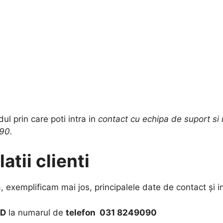
dul prin care poti intra in
contact cu echipa de suport si r
090.
atii clienti
xemplificam mai jos, principalele date de contact și inf
PD
la numarul de
telefon 031 8249090