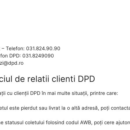
 – Telefon: 031.824.90.90
lefon DPD: 031.8249090
zi@dpd.ro
iul de relatii clienti DPD
ții cu clienții DPD în mai multe situații, printre care:
letul este pierdut sau livrat la o altă adresă, poți conta
ne statusul coletului folosind codul AWB, poți cere ajuto