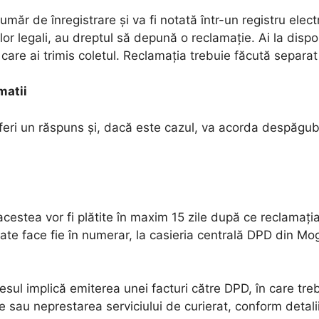
măr de înregistrare și va fi notată într-un registru electr
lor legali, au dreptul să depună o reclamație. Ai la dispo
 care ai trimis coletul. Reclamația trebuie făcută separat
matii
feri un răspuns și, dacă este cazul, va acorda despăgubi
acestea vor fi plătite în maxim 15 zile după ce reclamați
oate face fie în numerar, la casieria centrală DPD din Mog
esul implică emiterea unei facturi către DPD, în care treb
sau neprestarea serviciului de curierat, conform detali