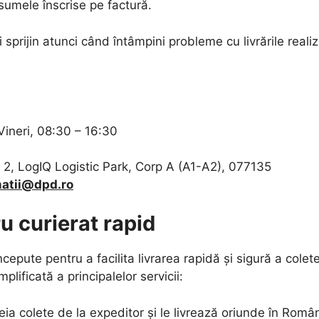
sumele înscrise pe factură.
 și sprijin atunci când întâmpini probleme cu livrările re
Vineri, 08:30 – 16:30
r. 2, LogIQ Logistic Park, Corp A (A1-A2), 077135
matii@dpd.ro
u curierat rapid
pute pentru a facilita livrarea rapidă și sigură a coletelo
mplificată a principalelor servicii:
eia colete de la expeditor și le livrează oriunde în Româ