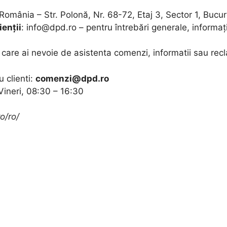
România – Str. Polonă, Nr. 68-72, Etaj 3, Sector 1, Bucur
ienții
:
info@dpd.ro
– pentru întrebări generale, informații
n care ai nevoie de asistenta comenzi, informatii sau recl
u clienti:
comenzi@dpd.ro
Vineri, 08:30 – 16:30
o/ro/