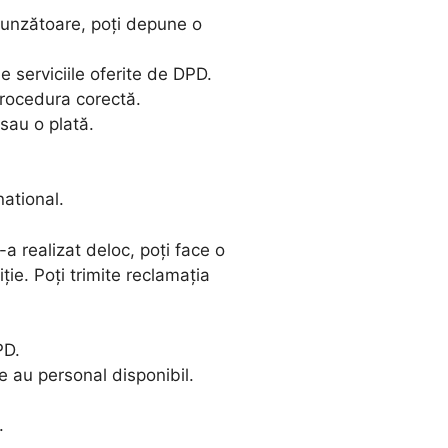
punzătoare, poți depune o
e serviciile oferite de DPD.
 procedura corectă.
sau o plată.
national.
a realizat deloc, poți face o
ție. Poți trimite reclamația
PD.
re au personal disponibil.
.