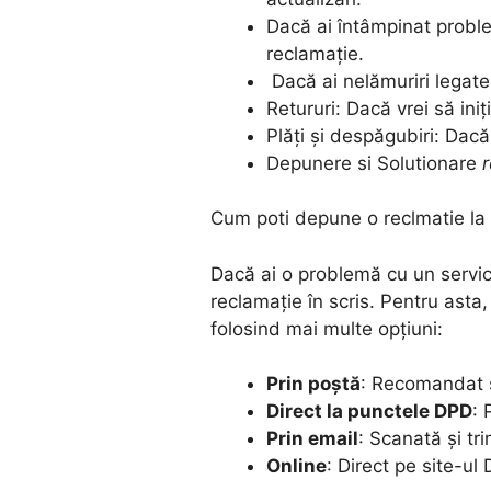
Dacă ai întâmpinat proble
reclamație.
Dacă ai nelămuriri legate 
Retururi: Dacă vrei să ini
Plăți și despăgubiri: Dacă
Depunere si Solutionare
r
Cum poti depune o reclmatie la D
Dacă ai o problemă cu un servici
reclamație în scris. Pentru asta,
folosind mai multe opțiuni:
Prin poștă
: Recomandat să
Direct la punctele DPD
: 
Prin email
: Scanată și tr
Online
: Direct pe site-u