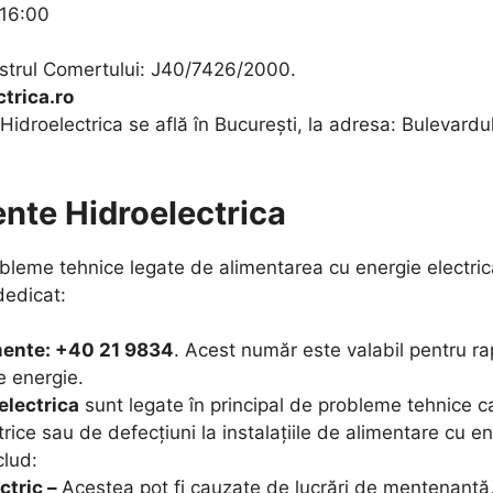
 16:00
gistrul Comertului: J40/7426/2000.
trica.ro
 Hidroelectrica se află în București, la adresa: Bulevardu
nte Hidroelectrica
leme tehnice legate de alimentarea cu energie electrică
dedicat:
mente: +40 21 9834
. Acest număr este valabil pentru ra
de energie.
electrica
sunt legate în principal de probleme tehnice c
ctrice sau de defecțiuni la instalațiile de alimentare cu
lud:
ctric –
Acestea pot fi cauzate de lucrări de mentenanță