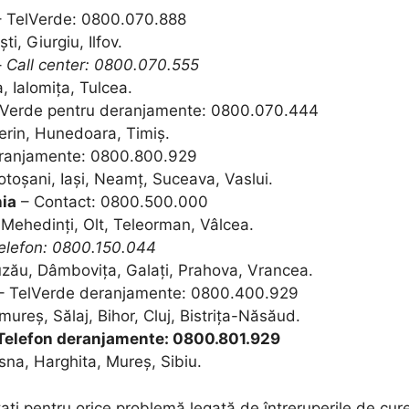
 TelVerde: 0800.070.888
i, Giurgiu, Ilfov.
–
Call center: 0800.070.555
, Ialomița, Tulcea.
lVerde pentru deranjamente: 0800.070.444
erin, Hunedoara, Timiș.
eranjamente: 0800.800.929
toșani, Iași, Neamț, Suceava, Vaslui.
nia
– Contact: 0800.500.000
, Mehedinți, Olt, Teleorman, Vâlcea.
elefon: 0800.150.044
uzău, Dâmbovița, Galați, Prahova, Vrancea.
– TelVerde deranjamente: 0800.400.929
ureș, Sălaj, Bihor, Cluj, Bistrița-Năsăud.
Telefon deranjamente: 0800.801.929
na, Harghita, Mureș, Sibiu.
actați pentru orice problemă legată de întreruperile de c