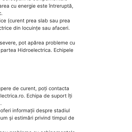
area cu energie este întreruptă,
c.
rice (curent prea slab sau prea
trice din locuințe sau afaceri.
o severe, pot apărea probleme cu
n partea Hidroelectrica. Echipele
upere de curent, poți contacta
lectrica.ro
. Echipa de suport îți
.
e oferi informații despre stadiul
cum și estimări privind timpul de