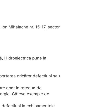
l Ion Mihalache nr. 15-17, sector
, Hidroelectrica pune la
portarea oricăror defecțiuni sau
are apar în rețeaua de
 energie. Câteva exemple de
, defecțiuni la echipamentele