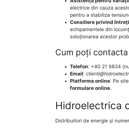
Asistență pentru variați
electrice din cauza acest
pentru a stabiliza tensiun
Consiliere privind între
echipamentele din locuință
soluționarea acestor probl
Cum poți contacta 
Telefon
: +40 21 9834 (nu
Email
:
clienti@hidroelectr
Platforma online
: Pe sit
formulare online.
Hidroelectrica 
Distribuitori de energie și num