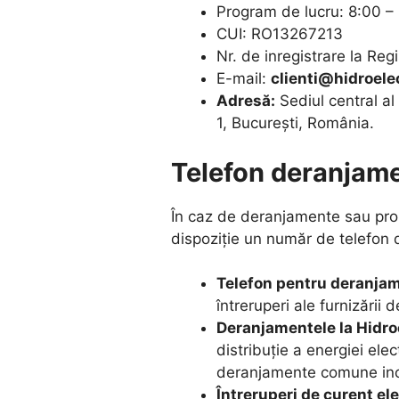
Program de lucru: 8:00 –
CUI: RO13267213
Nr. de inregistrare la Re
E-mail:
clienti@hidroelec
Adresă:
Sediul central al
1, București, România.
Telefon deranjame
În caz de deranjamente sau prob
dispoziție un număr de telefon 
Telefon pentru deranja
întreruperi ale furnizării 
Deranjamentele la Hidro
distribuție a energiei ele
deranjamente comune inc
Întreruperi de curent ele