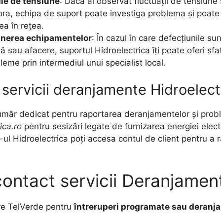
ile de tensiune
: Dacă ai observat fluctuații de tensiu
ora, echipa de suport poate investiga problema și poate
ea în rețea.
ținerea echipamentelor
: În cazul în care defecțiunile s
 sau afacere, suportul Hidroelectrica îți poate oferi sfa
eme prin intermediul unui specialist local.
servicii deranjamente Hidroelect
măr dedicat pentru raportarea deranjamentelor și probl
ica.ro
pentru sesizări legate de furnizarea energiei elec
e-ul Hidroelectrica poți accesa contul de client pentru a 
contact servicii Deranjamen
ere TelVerde pentru
întreruperi programate sau deranj