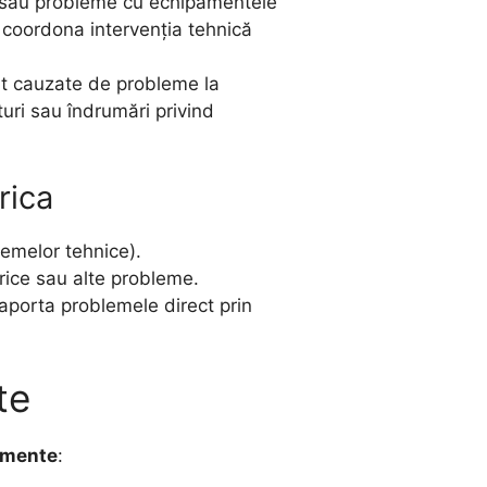
ne sau probleme cu echipamentele
 coordona intervenția tehnică
unt cauzate de probleme la
turi sau îndrumări privind
rica
emelor tehnice).
trice sau alte probleme.
raporta problemele direct prin
te
amente
: