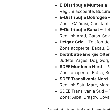
E-Distribuție Muntenia
–
Regiuni acoperite: Bucureșt
E-Distribuție Dobrogea
Zone: Călărași, Constanța
E-Distribuție Banat
– Te
Regiuni: Arad, Caraș-Sev
Delgaz Grid
– Telefon d
Zone acoperite: Bacău, Bo
Distribuție Energie Olte
Județe: Argeș, Dolj, Gorj
SDEE Muntenia Nord
–
T
Zone acoperite: Brăila, B
SDEE Transilvania Nord
Regiuni: Satu Mare, Maram
SDEE Transilvania Sud –
Zone: Alba, Brașov, Covas
Acești distribuitori pot fi cont