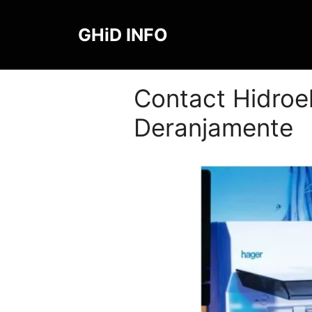
Sari
la
GHiD INFO
conținut
Contact Hidroele
Deranjamente