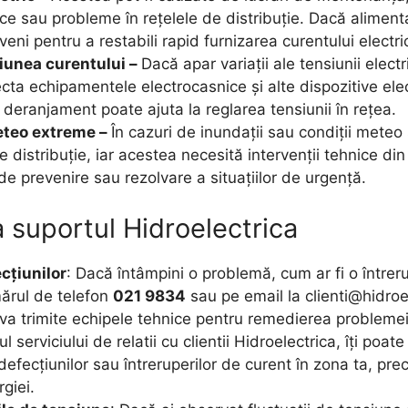
ice sau probleme în rețelele de distribuție. Dacă aliment
veni pentru a restabili rapid furnizarea curentului electri
iunea curentului –
Dacă apar variații ale tensiunii elect
cta echipamentele electrocasnice și alte dispozitive elec
 deranjament poate ajuta la reglarea tensiunii în rețea.
meteo extreme –
În cazuri de inundații sau condiții mete
e distribuție, iar acestea necesită intervenții tehnice di
e prevenire sau rezolvare a situațiilor de urgență.
 suportul Hidroelectrica
cțiunilor
: Dacă întâmpini o problemă, cum ar fi o întrer
mărul de telefon
021 9834
sau pe email la
clienti@hidroe
i va trimite echipele tehnice pentru remedierea problemei
ul serviciului de relatii cu clientii Hidroelectrica, îți poat
defecțiunilor sau întreruperilor de curent în zona ta, pre
rgiei.