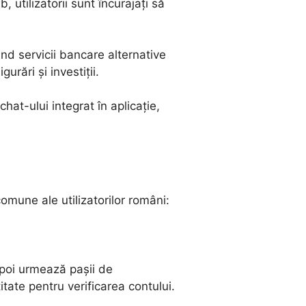
 utilizatorii sunt încurajați să
rind servicii bancare alternative
rări și investiții.
hat-ului integrat în aplicație,
omune ale utilizatorilor români:
apoi urmează pașii de
tate pentru verificarea contului.