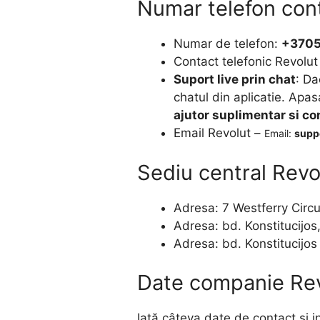
Numar telefon con
Numar de telefon:
+370
Contact telefonic Revolut
Suport live prin chat
: Da
chatul din aplicatie. Apas
ajutor suplimentar si co
Email Revolut –
Email:
supp
Sediu central Revo
Adresa: 7 Westferry Circ
Adresa: bd. Konstitucijos,
Adresa: bd. Konstitucijos 
Date companie Re
Iată câteva date de contact și i