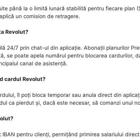
ite până la o limită lunară stabilită pentru fiecare plan
aplică un comision de retragere.
ța Revolut?
lă 24/7 prin chat-ul din aplicație. Abonații planurilor P
nță, se poate apela numărul pentru blocarea cardurilor, d
cipalul canal de asistență.
rd cardul Revolut?
rdului, îl poți bloca temporar sau anula direct din aplicaț
dul ca pierdut și, dacă este necesar, să comanzi unul n
volut?
 IBAN pentru clienți, permițând primirea salariului direct 