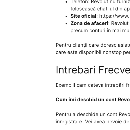
Telefon: Revolut nu furniz
folosească chat-ul din apl
Site oficial
: https://www
Zona de afaceri
: Revolut
precum conturi în mai mult
Pentru clienții care doresc asist
care este disponibil nonstop pent
Intrebari Frecv
Exemplificam cateva întrebări fr
Cum îmi deschid un cont Revo
Pentru a deschide un cont Revol
înregistrare. Vei avea nevoie de