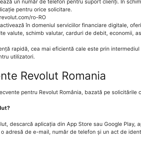
ează un număr de telefon pentru suport clienți. În schimb,
icație pentru orice solicitare.
.revolut.com/ro-RO
 activează în domeniul serviciilor financiare digitale, ofe
e valute, schimb valutar, carduri de debit, economii, asigu
ență rapidă, cea mai eficientă cale este prin intermediul c
ru utilizatori.
ente Revolut Romania
ecvente pentru Revolut România, bazată pe solicitările c
lut?
ut, descarcă aplicația din App Store sau Google Play, 
 o adresă de e-mail, număr de telefon și un act de identi