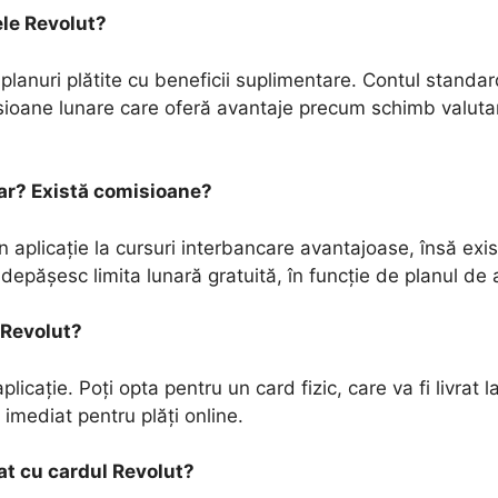
ele Revolut?
 planuri plătite cu beneficii suplimentare. Contul standar
ioane lunare care oferă avantaje precum schimb valutar 
ar? Există comisioane?
n aplicație la cursuri interbancare avantajoase, însă exis
epășesc limita lunară gratuită, în funcție de planul d
 Revolut?
licație. Poți opta pentru un card fizic, care va fi livrat 
t imediat pentru plăți online.
t cu cardul Revolut?