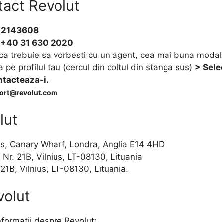
tact Revolut
52143608
+40 31 630 2020
ca trebuie sa vorbesti cu un agent, cea mai buna modali
a pe profilul tau (cercul din coltul din stanga sus)
> Sele
ntacteaza-i.
ort@revolut.com
lut
us, Canary Wharf, Londra, Anglia E14 4HD
 Nr. 21B, Vilnius, LT-08130, Lituania
21B, Vilnius, LT-08130, Lituania.
volut
nformații despre Revolut: