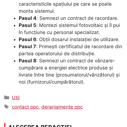
caracteristicile spațiului pe care se poate
monta sistemul.
Pasul 4
: Semnezi un contract de racordare.
Pasul 5
: Montezi sistemul fotovoltaic și îl pui
în funcțiune cu personal specializat.
Pasul 6
: Obții dosarul instalației de utilizare.
Pasul 7
: Primești certificatul de racordare din
partea operatorului de distribuție.
Pasul 8
: Semnezi un contract de vânzare-
cumpărare a energiei electrice produse și
livrate între tine (prosumatorul/vânzătorul) și
noi (furnizorul/cumpărătorul).
Categorii
Util
Etichete
contact ppc
,
deranjamente ppc