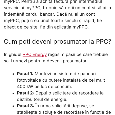
myPPC. Pentru a achita factura prin intermediul
serviciului myPPC, trebuie să deții un cont și să ai la
îndemână cardul bancar. Dacă nu ai un cont
myPPC, poți crea unul foarte simplu și rapid, fie
direct de pe site, fie din aplicația myPPC.
Cum poti deveni prosumator la PPC?
In ghidul
PPC Energy
regasim pasii pe care trebuie
sa-i urmezi pentru a devenii prosumator.
Pasul 1:
Montezi un sistem de panouri
fotovoltaice cu putere instalată de cel mult
400 kW pe loc de consum.
Pasul 2
: Depui o solicitare de racordare la
distribuitorul de energie.
Pasul 3
: În urma solicitării depuse, se
stabilește o soluție de racordare în funcție de