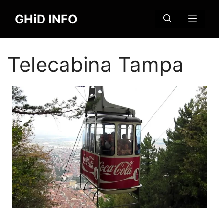
Sari
GHiD INFO
la
MENI
conținut
Telecabina Tampa