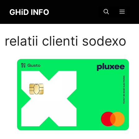
Sari
GHiD INFO
la
MENI
conținut
relatii clienti sodexo