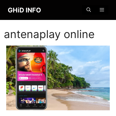
Sari
GHiD INFO
la
MENI
conținut
antenaplay online