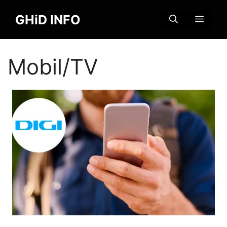
Sari
GHiD INFO
la
MENI
conținut
Mobil/TV