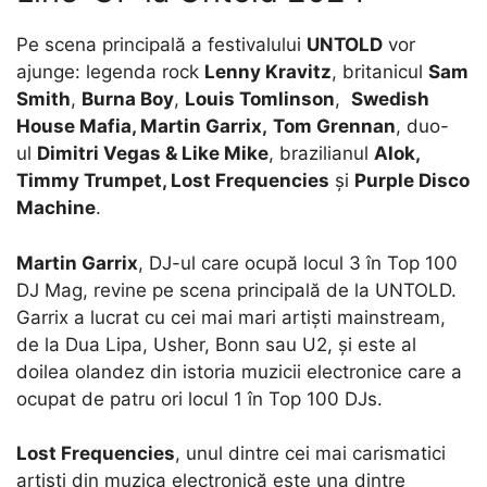
Pe scena principală a festivalului
UNTOLD
vor
ajunge: legenda rock
Lenny Kravitz
, britanicul
Sam
Smith
,
Burna Boy
,
Louis Tomlinson
,
Swedish
House Mafia, Martin Garrix,
Tom Grennan
, duo-
ul
Dimitri Vegas & Like Mike
, brazilianul
Alok,
Timmy Trumpet, Lost Frequencies
și
Purple Disco
Machine
.
Martin Garrix
, DJ-ul care ocupă locul 3 în Top 100
DJ Mag, revine pe scena principală de la UNTOLD.
Garrix a lucrat cu cei mai mari artişti mainstream,
de la Dua Lipa, Usher, Bonn sau U2, şi este al
doilea olandez din istoria muzicii electronice care a
ocupat de patru ori locul 1 în Top 100 DJs.
Lost Frequencies
, unul dintre cei mai carismatici
artişti din muzica electronică este una dintre