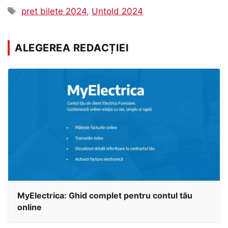
Etichete
pret bilete 2024
,
Untold 2024
ALEGEREA REDACȚIEI
MyElectrica: Ghid complet pentru contul tău
online